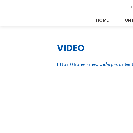
E
HOME
UN
VIDEO
https://honer-med.de/wp-conten