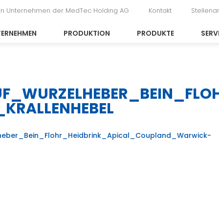
in Unternehmen der MedTec Holding AG
Kontakt
Stellen
TERNEHMEN
PRODUKTION
PRODUKTE
SERV
UF_WURZELHEBER_BEIN_FLO
KRALLENHEBEL
heber_Bein_Flohr_Heidbrink_Apical_Coupland_Warwick-