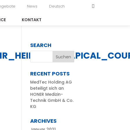
angebote
News
Deutsch
ICE
KONTAKT
SEARCH
HR_HEIDBRINK_APICAL_CO
RECENT POSTS
MedTec Holding AG
beteiligt sich an
HONER Medizin-
Technik GmbH & Co.
KG
ARCHIVES
Januar 2021