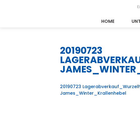
E
HOME
UN
20190723
LAGERABVERKA
JAMES_WINTER_
20190723 Lagerabverkauf_Wurzel
James_Winter_Krallenhebel